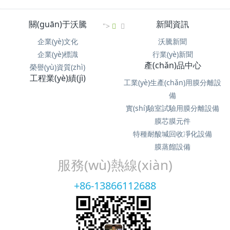
關(guān)于沃騰
新聞資訊
">
企業(yè)文化
沃騰新聞
企業(yè)標識
行業(yè)新聞
產(chǎn)品中心
榮譽(yù)資質(zhì)
工程業(yè)績(jì)
工業(yè)生產(chǎn)用膜分離設
備
實(shí)驗室試驗用膜分離設備
膜芯膜元件
特種耐酸堿回收凈化設備
膜蒸餾設備
服務(wù)熱線(xiàn)
+86-13866112688