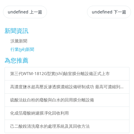
undefined
上一篇
undefined
下一篇
新聞資訊
沃騰新聞
行業(yè)新聞
為您推薦
第三代WTM-1812G型實(shí)驗室膜分離設備正式上市
高濃度鹽水超高壓反滲透膜濃縮設備研制成功 最高可濃縮到1,8mol /L
硫酸法鈦白粉的廢酸與白水的回用膜分離設備
化成箔廢酸納濾膜凈化回收利用
己二酸銨清洗廢水的處理系統及其回收方法