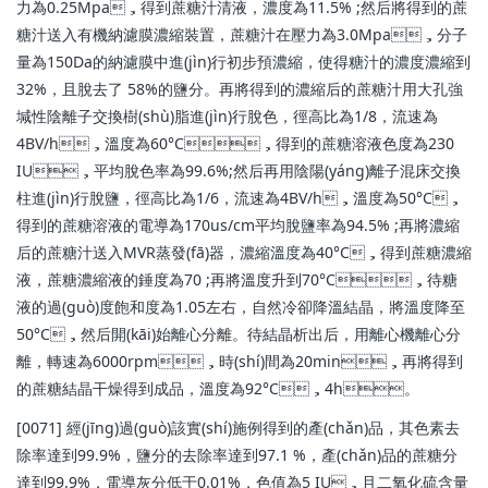
力為0.25Mpa，得到蔗糖汁清液，濃度為11.5% ;然后將得到的蔗
糖汁送入有機納濾膜濃縮裝置，蔗糖汁在壓力為3.0Mpa，分子
量為150Da的納濾膜中進(jìn)行初步預濃縮，使得糖汁的濃度濃縮到
32%，且脫去了 58%的鹽分。再將得到的濃縮后的蔗糖汁用大孔強
堿性陰離子交換樹(shù)脂進(jìn)行脫色，徑高比為1/8，流速為
4BV/h，溫度為60°C，得到的蔗糖溶液色度為230
IU，平均脫色率為99.6%;然后再用陰陽(yáng)離子混床交換
柱進(jìn)行脫鹽，徑高比為1/6，流速為4BV/h，溫度為50°C，
得到的蔗糖溶液的電導為170us/cm平均脫鹽率為94.5% ;再將濃縮
后的蔗糖汁送入MVR蒸發(fā)器，濃縮溫度為40°C，得到蔗糖濃縮
液，蔗糖濃縮液的錘度為70 ;再將溫度升到70°C，待糖
液的過(guò)度飽和度為1.05左右，自然冷卻降溫結晶，將溫度降至
50°C，然后開(kāi)始離心分離。待結晶析出后，用離心機離心分
離，轉速為6000rpm，時(shí)間為20min，再將得到
的蔗糖結晶干燥得到成品，溫度為92°C，4h。
[0071] 經(jīng)過(guò)該實(shí)施例得到的產(chǎn)品，其色素去
除率達到99.9%，鹽分的去除率達到97.1 %，產(chǎn)品的蔗糖分
達到99.9%，電導灰分低于0.01%，色值為5 IU，且二氧化硫含量