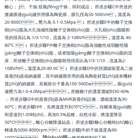
離心； J、干燥:鼓風(fēng)干燥，得到成品； 所述步驟C中所述的
微濾膜過(guò)濾所用膜為陶瓷膜，膜孔徑為50-500nm，溫度為
20-800C，壓力為 0.1-0.5Mpa ； 所述步驟E中的離子交換
樹(shù)脂為大孔強堿性陰離子交換樹(shù)脂，大孔樹(shù)脂吸附
塔的徑高比為 1/3-1/10，流速為 2-10BV/h，溫度為 40-
80°C ； 所述步驟F中離子交換樹(shù)脂為強酸性或弱酸性陽
(yáng)離子交換樹(shù)脂，或者陰陽(yáng)離子交換樹(shù)脂的混
床，所述離子交換樹(shù)脂吸附塔徑高比為1/3-1/10，流速為2-
10BV/h，溫度為20-80 0C ； 所述步驟D中的預濃縮裝置為二效
蒸發(fā)器或納濾膜，其中納濾膜所用的膜為陶瓷材質(zhì)或有機材
質(zhì)的納濾膜，其截留分子量為100-500Da，過(guò)
濾壓力為1.0-4.0Mpa，蔗糖糖汁的濃度濃縮到30-40%
； 所述步驟G中的蒸發(fā)器為MVR蒸發(fā)設備，濃縮溫度為30-
60°C ; 所述步驟H中，先將溫度升到70°C，待糖液過(guò)飽
和度達到1.05時(shí)，再加0.5%晶種，自然冷卻，將溫度降至
50°C，離心分離降溫結晶； 所述步驟I離心分離時(shí)離心
轉速為5000-8000rpm ； 所述步驟J中的干燥溫度為90-
100°C。
一種蔗糖精制的工藝
說(shuō)明