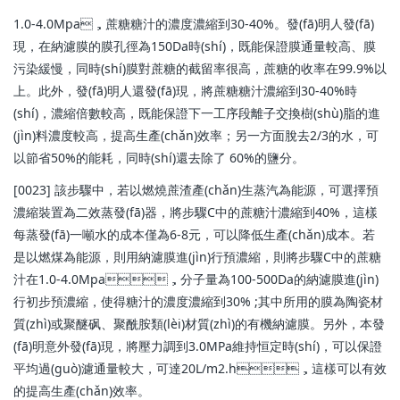
1.0-4.0Mpa，蔗糖糖汁的濃度濃縮到30-40%。發(fā)明人發(fā)
現，在納濾膜的膜孔徑為150Da時(shí)，既能保證膜通量較高、膜
污染緩慢，同時(shí)膜對蔗糖的截留率很高，蔗糖的收率在99.9%以
上。此外，發(fā)明人還發(fā)現，將蔗糖糖汁濃縮到30-40%時
(shí)，濃縮倍數較高，既能保證下一工序段離子交換樹(shù)脂的進
(jìn)料濃度較高，提高生產(chǎn)效率；另一方面脫去2/3的水，可
以節省50%的能耗，同時(shí)還去除了 60%的鹽分。
[0023] 該步驟中，若以燃燒蔗渣產(chǎn)生蒸汽為能源，可選擇預
濃縮裝置為二效蒸發(fā)器，將步驟C中的蔗糖汁濃縮到40%，這樣
每蒸發(fā)一噸水的成本僅為6-8元，可以降低生產(chǎn)成本。若
是以燃煤為能源，則用納濾膜進(jìn)行預濃縮，則將步驟C中的蔗糖
汁在1.0-4.0Mpa，分子量為100-500Da的納濾膜進(jìn)
行初步預濃縮，使得糖汁的濃度濃縮到30% ;其中所用的膜為陶瓷材
質(zhì)或聚醚砜、聚酰胺類(lèi)材質(zhì)的有機納濾膜。另外，本發
(fā)明意外發(fā)現，將壓力調到3.0MPa維持恒定時(shí)，可以保證
平均過(guò)濾通量較大，可達20L/m2.h，這樣可以有效
的提高生產(chǎn)效率。