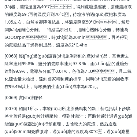
(fā)器，濃縮溫度為40°C，得到蔗糖濃縮液，蔗糖濃縮液
的錘度為69 ;再將溫度升到70°C，待糖液的過(guò)度飽和度為
1.05左右，自然冷卻降溫結晶，將溫度降至50°C，然后
開(kāi)始離心分離。，待結晶析出后，用離心機離心分離，轉速為
SOOOrpm，時(shí)間為20min，再將得到
的蔗糖結晶干燥得到成品，溫度為92°C,4ho
[0068] 經(jīng)過(guò)該實(shí)施例得到的產(chǎn)品，其色素去
除率達到99.8%，鹽分的去除率達到97.3 %，產(chǎn)品的蔗糖分
達到99.9%，電導灰分低于0.01%，色值為7 IU，且二氧
化硫含量未檢出，達到國家精制糖的標準，同時(shí)蔗糖的回收率
在99.4%以上，每噸糖的生產(chǎn)成本為620元。
[0069] 實(shí)施例4
[0070] 如圖1所示，本發(fā)明所述蔗糖精制的新工藝包括以下步驟:
將甘蔗通過(guò)榨汁機壓榨，得到甘蔗汁；再將甘蔗汁通過(guò)濾
袋過(guò)濾器進(jìn)行預處理，去除較大的蔗渣，然后通過
(guò)50nm陶瓷膜微濾，過(guò)濾的溫度為80°C，過(guò)濾壓