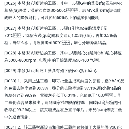
[0026] 本發(fā)明所述的工藝，其中，步驟G中的蒸發(fā)器為MVR
蒸發(fā)設備，濃縮溫度為30-600C。該MVR蒸發(fā)設備能
夠較大的降低能耗，可以節約60%以上的蒸發(fā)能耗。
[0027] 本發(fā)明所述的工藝，步驟H具體為:先將溫度升到
70°C，待糖液過(guò)飽和度達到1.05時(shí)，再加0.5%晶
種，自然冷卻，將溫度降至50°C，離心分離降溫結晶。
[0028] 本發(fā)明所述的工藝，其中步驟I離心分離時(shí)離心轉速
為5000-8000rpm ;步驟J中的干燥溫度為90-100 °C。
[0029] 本發(fā)明所述工藝具有如下優(yōu)點(diǎn):
[0030] 1、采用上述工藝，即可批量生成高純度的蔗糖，產(chǎn)品
的色素去除率達到99.9%，鹽分的去除率達到97.1%,產(chǎn)品的
蔗糖分達到99.9%，電導灰分低于0.01%，色值低于10IU，且
二氧化硫含量未檢出，達到國家精制糖的標準，同時(shí)蔗糖的回
收率在99.2%以上，該蔗糖成品在放置半年后，未見(jiàn)傳統工藝
中的返色現象。
[0031] 2、該工藝對新設備和傳統工藝的參數做了大量的優(yōu)化