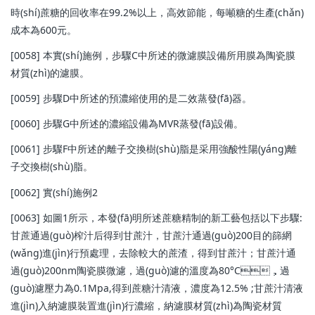
時(shí)蔗糖的回收率在99.2%以上，高效節能，每噸糖的生產(chǎn)
成本為600元。
[0058] 本實(shí)施例，步驟C中所述的微濾膜設備所用膜為陶瓷膜
材質(zhì)的濾膜。
[0059] 步驟D中所述的預濃縮使用的是二效蒸發(fā)器。
[0060] 步驟G中所述的濃縮設備為MVR蒸發(fā)設備。
[0061] 步驟F中所述的離子交換樹(shù)脂是采用強酸性陽(yáng)離
子交換樹(shù)脂。
[0062] 實(shí)施例2
[0063] 如圖1所示，本發(fā)明所述蔗糖精制的新工藝包括以下步驟:
甘蔗通過(guò)榨汁后得到甘蔗汁，甘蔗汁通過(guò)200目的篩網
(wǎng)進(jìn)行預處理，去除較大的蔗渣，得到甘蔗汁；甘蔗汁通
過(guò)200nm陶瓷膜微濾，過(guò)濾的溫度為80°C，過
(guò)濾壓力為0.1Mpa,得到蔗糖汁清液，濃度為12.5% ;甘蔗汁清液
進(jìn)入納濾膜裝置進(jìn)行濃縮，納濾膜材質(zhì)為陶瓷材質