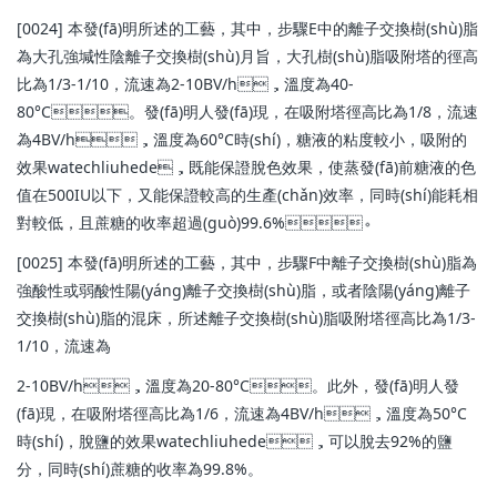
[0024] 本發(fā)明所述的工藝，其中，步驟E中的離子交換樹(shù)脂
為大孔強堿性陰離子交換樹(shù)月旨，大孔樹(shù)脂吸附塔的徑高
比為1/3-1/10，流速為2-10BV/h，溫度為40-
80°C。發(fā)明人發(fā)現，在吸附塔徑高比為1/8，流速
為4BV/h，溫度為60°C時(shí)，糖液的粘度較小，吸附的
效果watechliuhede，既能保證脫色效果，使蒸發(fā)前糖液的色
值在500IU以下，又能保證較高的生產(chǎn)效率，同時(shí)能耗相
對較低，且蔗糖的收率超過(guò)99.6%。
[0025] 本發(fā)明所述的工藝，其中，步驟F中離子交換樹(shù)脂為
強酸性或弱酸性陽(yáng)離子交換樹(shù)脂，或者陰陽(yáng)離子
交換樹(shù)脂的混床，所述離子交換樹(shù)脂吸附塔徑高比為1/3-
1/10，流速為
2-10BV/h，溫度為20-80°C。此外，發(fā)明人發
(fā)現，在吸附塔徑高比為1/6，流速為4BV/h，溫度為50°C
時(shí)，脫鹽的效果watechliuhede，可以脫去92%的鹽
分，同時(shí)蔗糖的收率為99.8%。