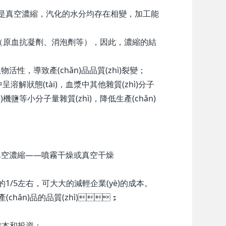
還是真空濃縮，汽化的水分均存在相變，加工能
抗凝劑、消泡劑等），因此，濃縮的結
，導致產(chǎn)品品質(zhì)裂變；
狀態(tài)，血漿中其他雜質(zhì)分子
)機鹽等小分子量雜質(zhì)，降低生產(chǎn)
真空濃縮——噴霧干燥或真空干燥
右，可大大的減輕企業(yè)的成本。
提高產(chǎn)品的品質(zhì)；
投資；