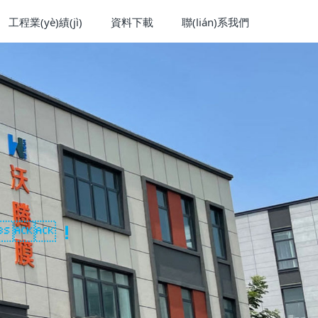
工程業(yè)績(jì)
資料下載
聯(lián)系我們
！