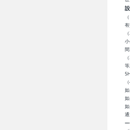
設
（
有效
（
小
間
（
等
5
（
如
如
如
通
—