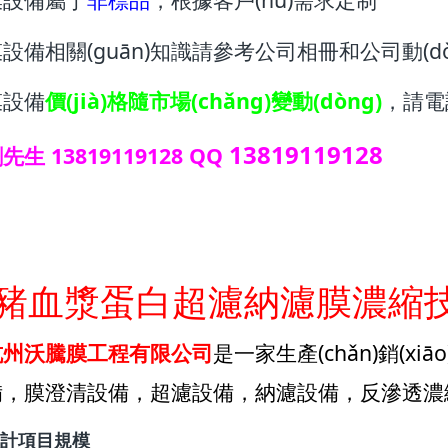
設備相關(guān)知識請參考公司相冊和公司動(dòng)態
膜設備
價(jià)格隨市場(chǎng)變動(dòng)
，請
13819119128
先生 13819119128 QQ
豬血漿蛋白超濾納濾膜濃縮技術
是一家生產(chǎn)銷(xiāo
杭州沃騰膜工程有限公司
，膜澄清設備，超濾設備，納濾設備，反滲透濃
計項目規模