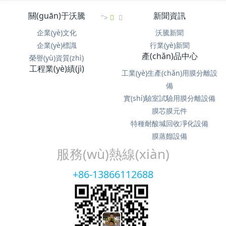
關(guān)于沃騰
新聞資訊
">
企業(yè)文化
沃騰新聞
企業(yè)標識
行業(yè)新聞
產(chǎn)品中心
榮譽(yù)資質(zhì)
工程業(yè)績(jì)
工業(yè)生產(chǎn)用膜分離設
備
實(shí)驗室試驗用膜分離設備
膜芯膜元件
特種耐酸堿回收凈化設備
膜蒸餾設備
服務(wù)熱線(xiàn)
+86-13866112688