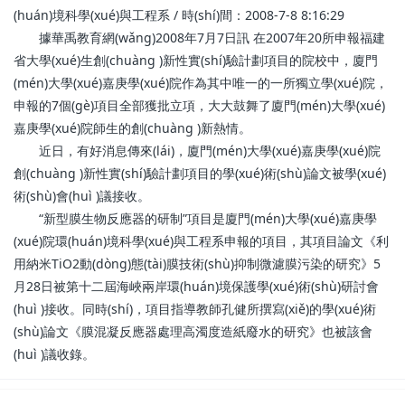
(huán)境科學(xué)與工程系 / 時(shí)間：2008-7-8 8:16:29
據華禹教育網(wǎng)2008年7月7日訊 在2007年20所申報福建
省大學(xué)生創(chuàng )新性實(shí)驗計劃項目的院校中，廈門
(mén)大學(xué)嘉庚學(xué)院作為其中唯一的一所獨立學(xué)院，
申報的7個(gè)項目全部獲批立項，大大鼓舞了廈門(mén)大學(xué)
嘉庚學(xué)院師生的創(chuàng )新熱情。
近日，有好消息傳來(lái)，廈門(mén)大學(xué)嘉庚學(xué)院
創(chuàng )新性實(shí)驗計劃項目的學(xué)術(shù)論文被學(xué)
術(shù)會(huì )議接收。
“新型膜生物反應器的研制”項目是廈門(mén)大學(xué)嘉庚學
(xué)院環(huán)境科學(xué)與工程系申報的項目，其項目論文《利
用納米TiO2動(dòng)態(tài)膜技術(shù)抑制微濾膜污染的研究》5
月28日被第十二屆海峽兩岸環(huán)境保護學(xué)術(shù)研討會
(huì )接收。同時(shí)，項目指導教師孔健所撰寫(xiě)的學(xué)術
(shù)論文《膜混凝反應器處理高濁度造紙廢水的研究》也被該會
(huì )議收錄。