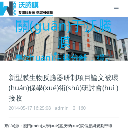
關(guān)于沃騰
膜
專(zhuān)注膜分離，穩定
可信賴(lài)！
新型膜生物反應器研制項目論文被環
(huán)保學(xué)術(shù)研討會(huì )
接收
2014-05-17 16:25:08
admin
160
來(lái)源：廈門(mén)大學(xué)嘉庚學(xué)院信息與規劃部環