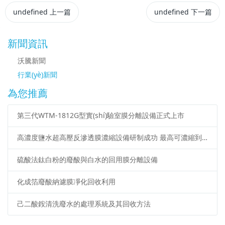
undefined
上一篇
undefined
下一篇
新聞資訊
沃騰新聞
行業(yè)新聞
為您推薦
第三代WTM-1812G型實(shí)驗室膜分離設備正式上市
高濃度鹽水超高壓反滲透膜濃縮設備研制成功 最高可濃縮到1,8mol /L
硫酸法鈦白粉的廢酸與白水的回用膜分離設備
化成箔廢酸納濾膜凈化回收利用
己二酸銨清洗廢水的處理系統及其回收方法