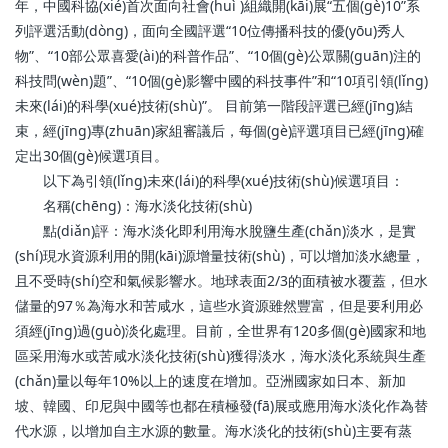
年，中國科協(xié)首次面向社會(huì )組織開(kāi)展“五個(gè)10”系
列評選活動(dòng)，面向全國評選“10位傳播科技的優(yōu)秀人
物”、“10部公眾喜愛(ài)的科普作品”、“10個(gè)公眾關(guān)注的
科技問(wèn)題”、“10個(gè)影響中國的科技事件”和“10項引領(lǐng)
未來(lái)的科學(xué)技術(shù)”。 目前第一階段評選已經(jīng)結
束，經(jīng)專(zhuān)家組審議后，每個(gè)評選項目已經(jīng)確
定出30個(gè)候選項目。
以下為引領(lǐng)未來(lái)的科學(xué)技術(shù)候選項目：
名稱(chēng)：海水淡化技術(shù)
點(diǎn)評：海水淡化即利用海水脫鹽生產(chǎn)淡水，是實
(shí)現水資源利用的開(kāi)源增量技術(shù)，可以增加淡水總量，
且不受時(shí)空和氣候影響水。地球表面2/3的面積被水覆蓋，但水
儲量的97％為海水和苦咸水，這些水資源雖然豐富，但是要利用必
須經(jīng)過(guò)淡化處理。目前，全世界有120多個(gè)國家和地
區采用海水或苦咸水淡化技術(shù)獲得淡水，海水淡化系統與生產
(chǎn)量以每年10%以上的速度在增加。亞洲國家如日本、新加
坡、韓國、印尼與中國等也都在積極發(fā)展或應用海水淡化作為替
代水源，以增加自主水源的數量。海水淡化的技術(shù)主要有蒸