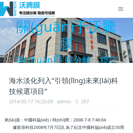
關(guān)于沃騰
膜
專(zhuān)注膜分離，穩定
可信賴(lài)！
海水淡化列入“引領(lǐng)未來(lái)科
技候選項目”
2014-05-17 16:25:09
admin
207
來(lái)源：中國科協(xié) / 時(shí)間：2008-7-8 7:46:04
據新浪科技2008年7月7日訊 為了紀念中國科協(xié)成立50周