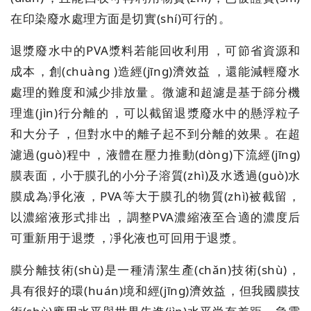
在印染廢水處理方面是切實(shí)可行的。
退漿廢水中的PVA漿料若能回收利用，可節省資源和
成本，創(chuàng )造經(jīng)濟效益，還能減輕廢水
處理的難度和減少排放量。微濾和超濾是基于篩分機
理進(jìn)行分離的，可以截留退漿廢水中的懸浮粒子
和大分子，但對水中的離子起不到分離的效果。在超
濾過(guò)程中，液體在壓力推動(dòng)下流經(jīng)
膜表面，小于膜孔的小分子溶質(zhì)及水透過(guò)水
膜成為凈化液，PVA等大于膜孔的物質(zhì)被截留，
以濃縮液形式排出，調整PVA濃縮液至合適的濃度后
可重新用于退漿，凈化液也可回用于退漿。
膜分離技術(shù)是一種清潔生產(chǎn)技術(shù)，
具有很好的環(huán)境和經(jīng)濟效益，但我國膜技