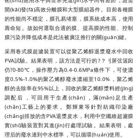
術(shù)應用水平與世界先進(jìn)水平尚有差距，急需
開(kāi)發(fā)高效分離膜和大型膜組器件。目前各種膜
的性能尚不穩定，膜孔易堵塞，膜系統成本高，使用
壽命短。故如何選取合適的膜、提高膜的性能、控制
膜污染并降低成本是此法被廣泛推行的關(guān)鍵。
采用卷式膜超濾裝置可以從聚乙烯醇退漿廢水中回收
PVA試驗。結果表明，該方法是可行的?？刂屏弦簻囟
仍?0-80℃，操作壓力為0.4-0.6MPa條件下，可使濃
度0.5%-1.0%的聚乙烯醇廢水濃縮至10.0%，聚乙烯
醇的去除率在95%以上，回收的聚乙烯醇漿料經(jīng)
調配后，可回用于生產(chǎn)，滿(mǎn)足生產
(chǎn)工藝上的要求。鄭輝東等針對紡織印染廠
(chǎng)排放的含PVA退漿皮水，利用中空纖維超濾膜
實(shí)驗裝置對其進(jìn)行處理試驗。結果表明，處
理后的廢水達到中水標準，可以循環(huán)使用。